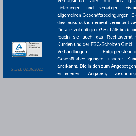
Vertragsinhalt aller mit uns getä
Lieferungen und sonstiger Leist
allgemeinen Geschäftsbedingungen. Si
dies ausdrücklich erneut vereinbart 
für alle zukünftigen Geschäftsbezieh
regeln sie auch das Rechtsverhäl
Kunden und der FSC-Scholzen GmbH be
Verhandlungen. Entgegenstehe
Geschäftsbedingungen unserer Kun
anerkannt. Die in den zum Angebot ge
Stand: 02.05.2022
enthaltenen Angaben, Zeichnung
technischen Daten, Gewich
Leistungsbeschreibungen, mündlich
Zusagen, Zusicherungen und Ga
Angestellten im Zusammenhang mit d
sind nur dann verbindlich, wenn diese 
schriftlich bestätigt worden sind.
II. Übergabe und Beschaffenheit von Ma