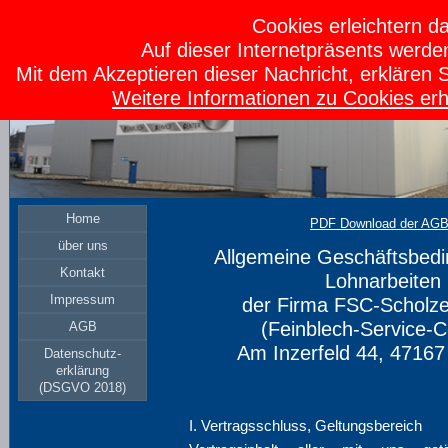
Cookies erleichtern da
Auf dieser Internetpräsents werde
Mit dem Akzeptieren dieser Nachricht, erklären 
Weitere Informationen zu Cookies erh
Home
PDF Download der AG
über uns
Allgemeine Geschäftsbedi
Kontakt
Lohnarbeiten
Impressum
der Firma FSC-Schol
(Feinblech-Service-C
AGB
Am Inzerfeld 44, 47167
Datenschutz-
erklärung
(DSGVO 2018)
I. Vertragsschluss, Geltungsbereich